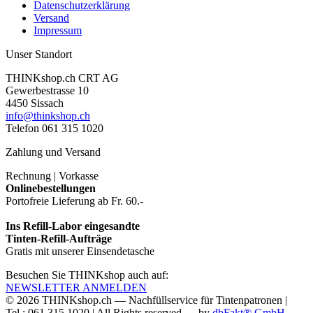
Datenschutzerklärung
Versand
Impressum
Unser Standort
THINKshop.ch CRT AG
Gewerbestrasse 10
4450 Sissach
info@thinkshop.ch
Telefon 061 315 1020
Zahlung und Versand
Rechnung | Vorkasse
Onlinebestellungen
Portofreie Lieferung ab Fr. 60.-
Ins Refill-Labor eingesandte
Tinten-Refill-Aufträge
Gratis mit unserer Einsendetasche
Besuchen Sie THINKshop auch auf:
NEWSLETTER ANMELDEN
© 2026
THINKshop.ch —
Nachfüllservice für
Tintenpatronen |
Tel.: 061 315 1020
|
All Rights reserved —
by
dbFakt® GmbH