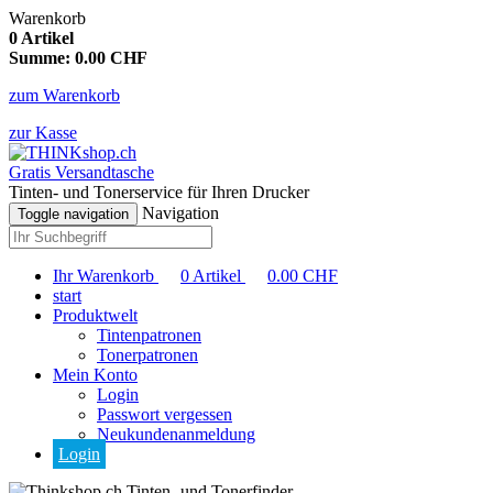
Warenkorb
0
Artikel
Summe:
0.00
CHF
zum Warenkorb
zur Kasse
Gratis Versandtasche
Tinten- und Tonerservice für Ihren Drucker
Navigation
Toggle navigation
Ihr Warenkorb
0
Artikel
0.00
CHF
start
Produktwelt
Tintenpatronen
Tonerpatronen
Mein Konto
Login
Passwort vergessen
Neukundenanmeldung
Login
Tinten- und Tonerfinder