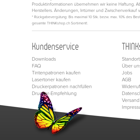
Produktinformationen übernehmen wir keine Haftung. Ab
Herstellers. Änderungen, Irrtümer und Zwischenverkauf 
* Rückgabevergütung: Bis maximal 10 Stk. bezw. max. 10% des Beste
gesamte THINKshop.ch Sortiment!.
Kundenservice
THINK
Downloads
Standort
FAQ
Über un
Tintenpatronen kaufen
Jobs
Lasertoner kaufen
AGB
Druckerpatronen nachfüllen
Widerru
Drucker-Empfehlung
Datensc
Versand
Impres