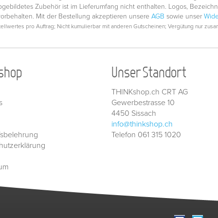
gebildetes Zubehör ist im Lieferumfang nicht enthalten. Logos, Bezeic
vorbehalten. Mit der Bestellung akzeptieren unsere
AGB
sowie unser
Wide
llwertes pro Auftrag; Nicht kumulierbar mit anderen Gutscheinen; Vergütung nur zusam
shop
Unser Standort
THINKshop.ch CRT AG
s
Gewerbestrasse 10
4450 Sissach
info@thinkshop.ch
fsbelehrung
Telefon 061 315 1020
hutzerklärung
sum