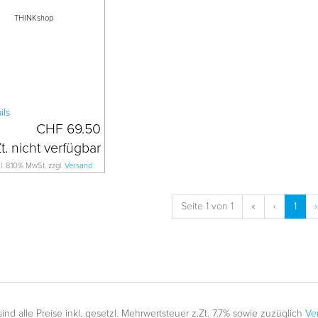
THINKshop
CHF 69.50
kl. 8.10% MwSt. zzgl.
Versand
Seite 1 von 1
«
‹
1
›
nd alle Preise inkl. gesetzl. Mehrwertsteuer z.Zt. 7.7% sowie zuzüglich
Ve