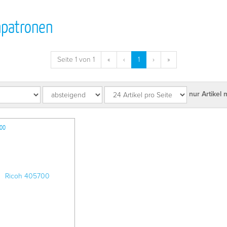
npatronen
Seite 1 von 1
«
‹
1
›
»
nur Artikel 
700