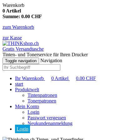
Warenkorb
0
Artikel
Summe:
0.00
CHF
zum Warenkorb
zur Kasse
Gratis Versandtasche
Tinten- und Tonerservice für Ihren Drucker
Navigation
Toggle navigation
Ihr Warenkorb
0
Artikel
0.00
CHF
start
Produktwelt
Tintenpatronen
Tonerpatronen
Mein Konto
Login
Passwort vergessen
Neukundenanmeldung
Login
Tinten- und Tonerfinder