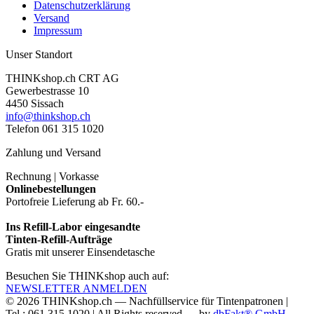
Datenschutzerklärung
Versand
Impressum
Unser Standort
THINKshop.ch CRT AG
Gewerbestrasse 10
4450 Sissach
info@thinkshop.ch
Telefon 061 315 1020
Zahlung und Versand
Rechnung | Vorkasse
Onlinebestellungen
Portofreie Lieferung ab Fr. 60.-
Ins Refill-Labor eingesandte
Tinten-Refill-Aufträge
Gratis mit unserer Einsendetasche
Besuchen Sie THINKshop auch auf:
NEWSLETTER ANMELDEN
© 2026
THINKshop.ch —
Nachfüllservice für
Tintenpatronen |
Tel.: 061 315 1020
|
All Rights reserved —
by
dbFakt® GmbH