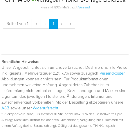
CHF 14.90
Preis inkl. 8.10% MwSt. zzgl.
Versand
Seite 1 von 1
«
‹
1
›
»
Rechtliche Hinweise:
Unser Angebot richtet sich an Endverbraucher. Deshalb sind alle Preise
inkl. gesetzl. Mehrwertsteuer z.Zt. 7.7% sowie zuzüglich
Versandkosten
.
Abbildungen können ähnlich sein. Für Produktinformationen
übernehmen wir keine Haftung. Abgebildetes Zubehör ist im
Lieferumfang nicht enthalten. Logos, Bezeichnungen und Marken sind
Eigentum des jeweiligen Herstellers. Änderungen, Irrtümer und
Zwischenverkauf vorbehalten. Mit der Bestellung akzeptieren unsere
AGB
sowie unser
Widerrufsrecht.
* Rückgabevergütung: Bis maximal 10 Stk. bezw. max. 10% des Bestellwertes pro
Auftrag; Nicht kumulierbar mit anderen Gutscheinen; Vergütung nur zusammen mit
einem Auftrag (keine Barauszahlung); Gültig auf das gesamte THINKshop.ch