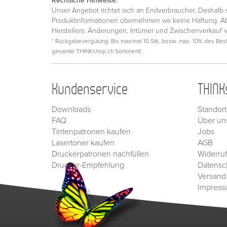
Rechtliche Hinweise:
Unser Angebot richtet sich an Endverbraucher. Deshalb si
Produktinformationen übernehmen wir keine Haftung. Ab
Herstellers. Änderungen, Irrtümer und Zwischenverkauf 
* Rückgabevergütung: Bis maximal 10 Stk. bezw. max. 10% des Beste
gesamte THINKshop.ch Sortiment!.
Kundenservice
THINK
Downloads
Standort
FAQ
Über un
Tintenpatronen kaufen
Jobs
Lasertoner kaufen
AGB
Druckerpatronen nachfüllen
Widerru
Drucker-Empfehlung
Datensc
Versand
Impres