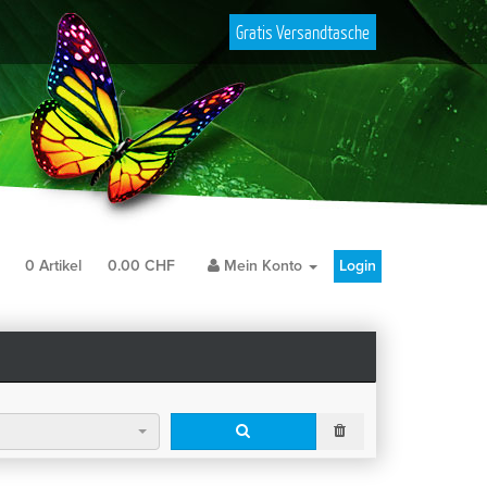
Gratis Versandtasche
b
0
Artikel
0.00
CHF
Mein Konto
Login