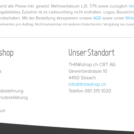
nd alle Preise inkl. gesetzl. Mehrwertsteuer z.Zt. 7.7% sowie zuzüglich
Ve
gebildetes Zubehör ist im Lieferumfang nicht enthalten. Logos, Bezeic
vorbehalten. Mit der Bestellung akzeptieren unsere
AGB
sowie unser
Wide
llwertes pro Auftrag; Nicht kumulierbar mit anderen Gutscheinen; Vergütung nur zusam
shop
Unser Standort
THINKshop.ch CRT AG
s
Gewerbestrasse 10
4450 Sissach
info@thinkshop.ch
fsbelehrung
Telefon 061 315 1020
hutzerklärung
sum