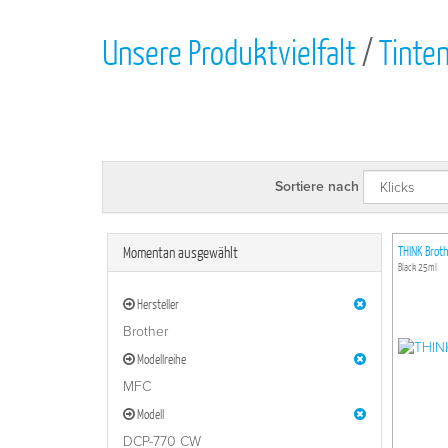
Unsere Produktvielfalt
/
Tinte
Sortiere nach
Momentan ausgewählt
THINK Brot
Black 25ml
Hersteller
Brother
Modellreihe
MFC
Modell
DCP-770 CW