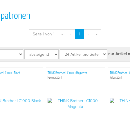
npatronen
Seite 1 von 1
«
‹
1
›
»
nur Artikel 
her LC1000 Black
THINK Brother LC1000 Magenta
THINK Brother L
Magenta 20ml
Yellow 20ml