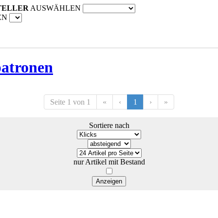
TELLER
AUSWÄHLEN
EN
patronen
Seite 1 von 1
«
‹
1
›
»
Sortiere nach
nur Artikel mit Bestand