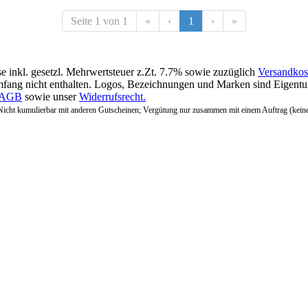
Seite 1 von 1
«
‹
1
›
»
se inkl. gesetzl. Mehrwertsteuer z.Zt. 7.7% sowie zuzüglich
Versandkos
fang nicht enthalten. Logos, Bezeichnungen und Marken sind Eigentum
AGB
sowie unser
Widerrufsrecht.
Nicht kumulierbar mit anderen Gutscheinen; Vergütung nur zusammen mit einem Auftrag (kein