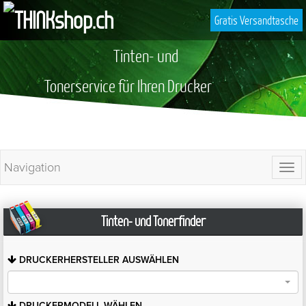
Gratis Versandtasche
Tinten- und
Tonerservice für Ihren Drucker
Navigation
Togg
navi
Tinten- und Tonerfinder
DRUCKERHERSTELLER
AUSWÄHLEN
DRUCKERMODELL
WÄHLEN