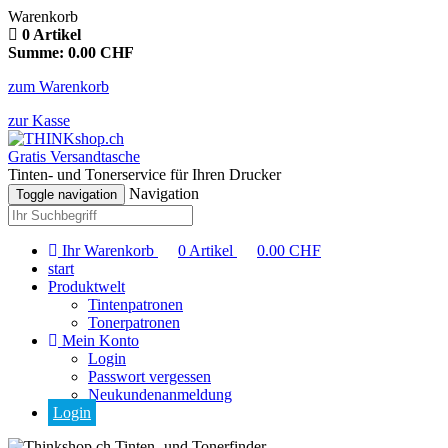
Warenkorb
0
Artikel
Summe:
0.00
CHF
zum Warenkorb
zur Kasse
Gratis Versandtasche
Tinten- und Tonerservice für Ihren Drucker
Navigation
Toggle navigation
Ihr Warenkorb
0
Artikel
0.00
CHF
start
Produktwelt
Tintenpatronen
Tonerpatronen
Mein Konto
Login
Passwort vergessen
Neukundenanmeldung
Login
Tinten- und Tonerfinder