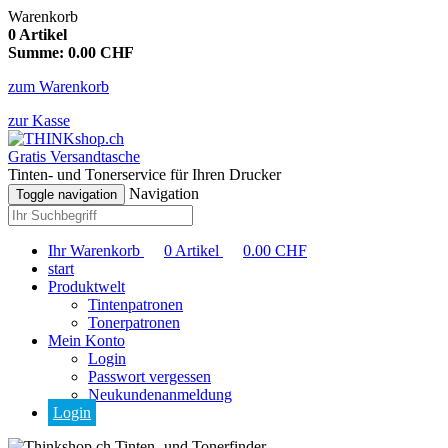
Warenkorb
0
Artikel
Summe:
0.00
CHF
zum Warenkorb
zur Kasse
Gratis Versandtasche
Tinten- und Tonerservice für Ihren Drucker
Navigation
Toggle navigation
Ihr Warenkorb
0
Artikel
0.00
CHF
start
Produktwelt
Tintenpatronen
Tonerpatronen
Mein Konto
Login
Passwort vergessen
Neukundenanmeldung
Login
Tinten- und Tonerfinder