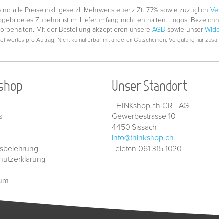
nd alle Preise inkl. gesetzl. Mehrwertsteuer z.Zt. 7.7% sowie zuzüglich
Ve
gebildetes Zubehör ist im Lieferumfang nicht enthalten. Logos, Bezeic
vorbehalten. Mit der Bestellung akzeptieren unsere
AGB
sowie unser
Wide
llwertes pro Auftrag; Nicht kumulierbar mit anderen Gutscheinen; Vergütung nur zusam
shop
Unser Standort
THINKshop.ch CRT AG
s
Gewerbestrasse 10
4450 Sissach
info@thinkshop.ch
fsbelehrung
Telefon 061 315 1020
hutzerklärung
sum