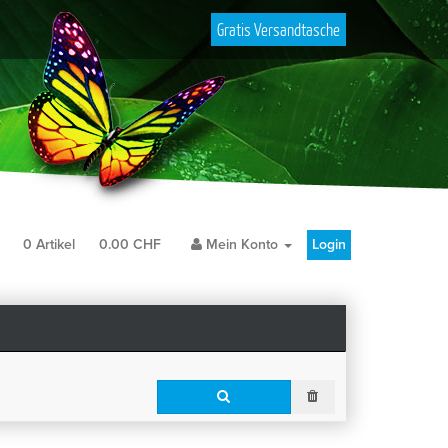
Gratis Versandtasche
b
0
Artikel
0.00
CHF
Mein Konto
Login