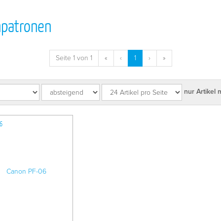
npatronen
Seite 1 von 1
«
‹
1
›
»
nur Artikel 
6