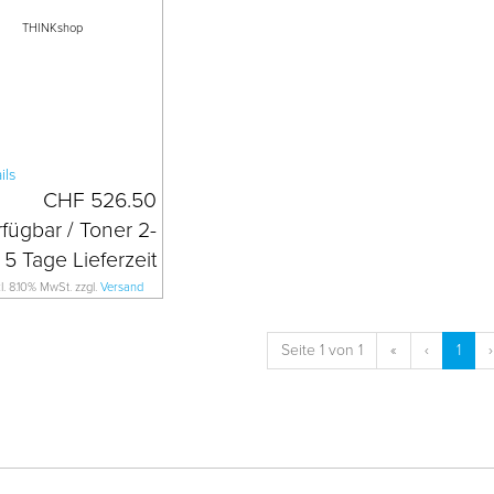
THINKshop
CHF 526.50
kl. 8.10% MwSt. zzgl.
Versand
Seite 1 von 1
«
‹
1
›