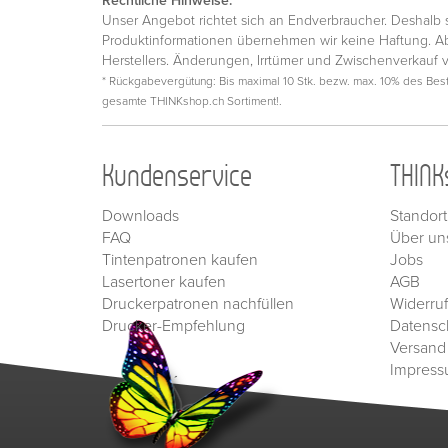
Rechtliche Hinweise:
Unser Angebot richtet sich an Endverbraucher. Deshalb si
Produktinformationen übernehmen wir keine Haftung. Ab
Herstellers. Änderungen, Irrtümer und Zwischenverkauf 
* Rückgabevergütung: Bis maximal 10 Stk. bezw. max. 10% des Beste
gesamte THINKshop.ch Sortiment!.
Kundenservice
THINK
Downloads
Standort
FAQ
Über un
Tintenpatronen kaufen
Jobs
Lasertoner kaufen
AGB
Druckerpatronen nachfüllen
Widerru
Drucker-Empfehlung
Datensc
Versand
Impres