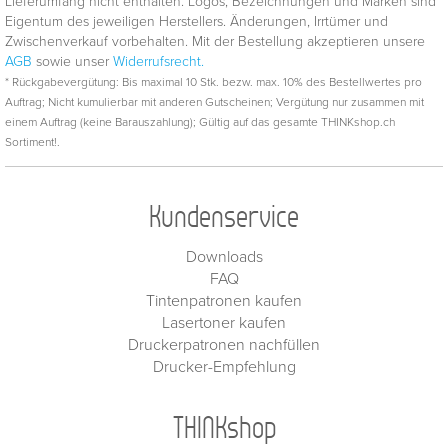
Lieferumfang nicht enthalten. Logos, Bezeichnungen und Marken sind
Eigentum des jeweiligen Herstellers. Änderungen, Irrtümer und
Zwischenverkauf vorbehalten. Mit der Bestellung akzeptieren unsere
AGB
sowie unser
Widerrufsrecht.
* Rückgabevergütung: Bis maximal 10 Stk. bezw. max. 10% des Bestellwertes pro
Auftrag; Nicht kumulierbar mit anderen Gutscheinen; Vergütung nur zusammen mit
einem Auftrag (keine Barauszahlung); Gültig auf das gesamte THINKshop.ch
Sortiment!.
Kundenservice
Downloads
FAQ
Tintenpatronen kaufen
Lasertoner kaufen
Druckerpatronen nachfüllen
Drucker-Empfehlung
THINKshop