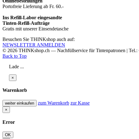
Onlinebestellungen
Portofreie Lieferung ab Fr. 60.-
Ins Refill-Labor eingesandte
Tinten-Refill-Aufträge
Gratis mit unserer Einsendetasche
Besuchen Sie THINKshop auch auf:
NEWSLETTER ANMELDEN
© 2026
THINKshop.ch —
Nachfüllservice für
Tintenpatronen | Tel.
Back to Top
Lade ...
×
Warenkorb
zum Warenkorb
zur Kasse
weiter einkaufen
×
Error
OK