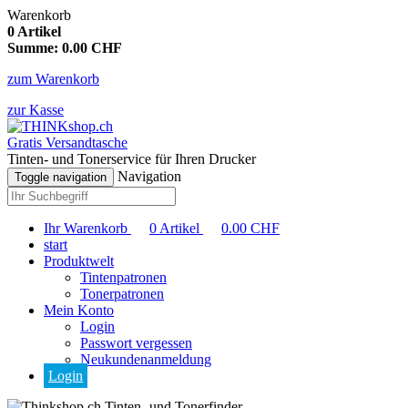
Warenkorb
0
Artikel
Summe:
0.00
CHF
zum Warenkorb
zur Kasse
Gratis Versandtasche
Tinten- und Tonerservice für Ihren Drucker
Navigation
Toggle navigation
Ihr Warenkorb
0
Artikel
0.00
CHF
start
Produktwelt
Tintenpatronen
Tonerpatronen
Mein Konto
Login
Passwort vergessen
Neukundenanmeldung
Login
Tinten- und Tonerfinder