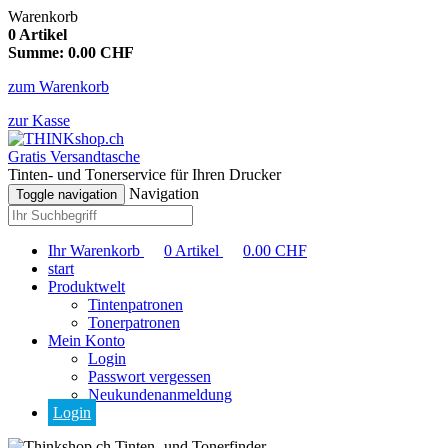
Warenkorb
0
Artikel
Summe:
0.00
CHF
zum Warenkorb
zur Kasse
Gratis Versandtasche
Tinten- und Tonerservice für Ihren Drucker
Navigation
Toggle navigation
Ihr Warenkorb
0
Artikel
0.00
CHF
start
Produktwelt
Tintenpatronen
Tonerpatronen
Mein Konto
Login
Passwort vergessen
Neukundenanmeldung
Login
Tinten- und Tonerfinder