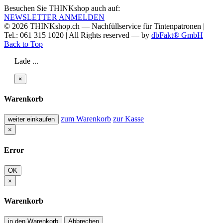
Besuchen Sie THINKshop auch auf:
NEWSLETTER ANMELDEN
© 2026
THINKshop.ch —
Nachfüllservice für
Tintenpatronen |
Tel.: 061 315 1020
|
All Rights reserved —
by
dbFakt® GmbH
Back to Top
Lade ...
×
Warenkorb
zum Warenkorb
zur Kasse
weiter einkaufen
×
Error
OK
×
Warenkorb
in den Warenkorb
Abbrechen