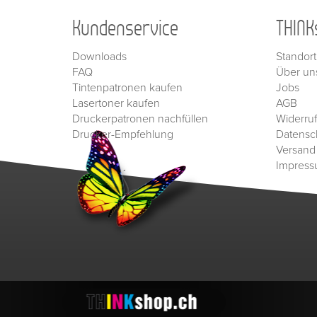
Kundenservice
THINK
Downloads
Standort
FAQ
Über un
Tintenpatronen kaufen
Jobs
Lasertoner kaufen
AGB
Druckerpatronen nachfüllen
Widerru
Drucker-Empfehlung
Datensc
Versand
Impres