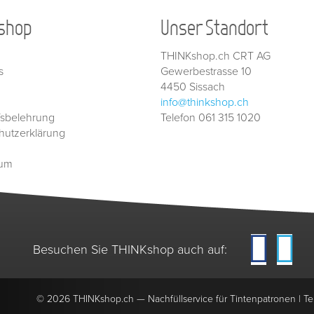
shop
Unser Standort
THINKshop.ch CRT AG
s
Gewerbestrasse 10
4450 Sissach
info@thinkshop.ch
fsbelehrung
Telefon 061 315 1020
hutzerklärung
sum
Besuchen Sie THINKshop auch auf:
© 2026
THINKshop.ch —
Nachfüllservice für
Tintenpatronen | Te