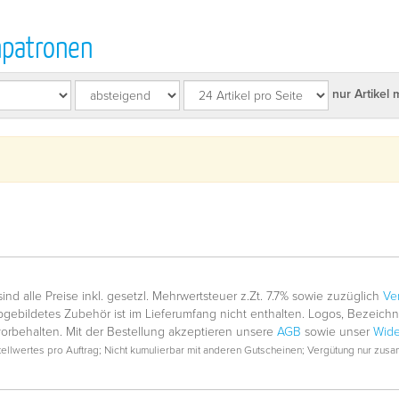
npatronen
nur Artikel 
nd alle Preise inkl. gesetzl. Mehrwertsteuer z.Zt. 7.7% sowie zuzüglich
Ve
gebildetes Zubehör ist im Lieferumfang nicht enthalten. Logos, Bezeic
vorbehalten. Mit der Bestellung akzeptieren unsere
AGB
sowie unser
Wide
llwertes pro Auftrag; Nicht kumulierbar mit anderen Gutscheinen; Vergütung nur zusam