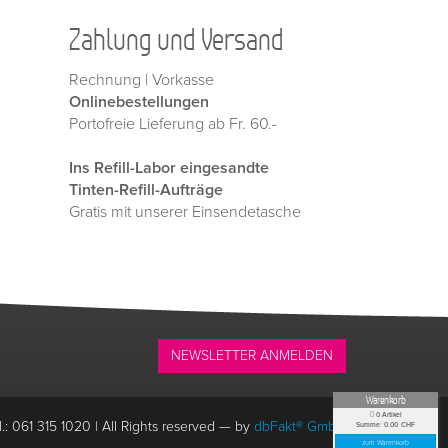
Zahlung und Versand
Rechnung | Vorkasse
Onlinebestellungen
Portofreie Lieferung ab Fr. 60.-
Ins Refill-Labor eingesandte
Tinten-Refill-Aufträge
Gratis mit unserer Einsendetasche
NEWSLETTER ANMELDEN
Warenkorb
0
Artikel
l.: 061 315 1020
|
All Rights reserved —
by
dbFakt® GmbH
Summe:
0.00
CHF
zum Warenkorb