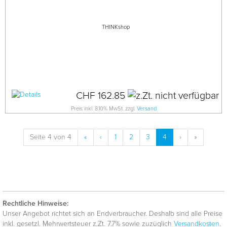
THINKshop
CHF 162.85
Preis inkl. 8.10% MwSt. zzgl.
Versand
Seite 4 von 4
«
‹
1
2
3
4
›
»
Rechtliche Hinweise:
Unser Angebot richtet sich an Endverbraucher. Deshalb sind alle Preise
inkl. gesetzl. Mehrwertsteuer z.Zt. 7.7% sowie zuzüglich
Versandkosten
.