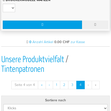
0
Anzahl Artikel
0.00
CHF
zur Kasse
Unsere Produktvielfalt
/
Tintenpatronen
Seite 4 von 4
«
‹
1
2
3
4
›
»
Sortiere nach