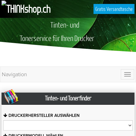
Gratis Versandtasche
Tinten- und
Tonerservice für Ihren Drucker
Navigation
Togg
navi
Tinten- und Tonerfinder
DRUCKERHERSTELLER
AUSWÄHLEN
DRUCKERMODELL
WÄHLEN