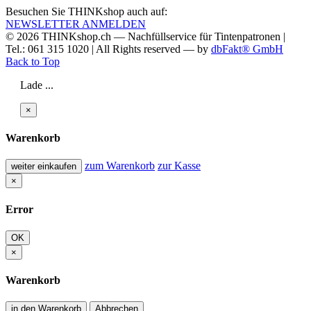
Besuchen Sie THINKshop auch auf:
NEWSLETTER ANMELDEN
© 2026
THINKshop.ch —
Nachfüllservice für
Tintenpatronen |
Tel.: 061 315 1020
|
All Rights reserved —
by
dbFakt® GmbH
Back to Top
Lade ...
×
Warenkorb
zum Warenkorb
zur Kasse
weiter einkaufen
×
Error
OK
×
Warenkorb
in den Warenkorb
Abbrechen