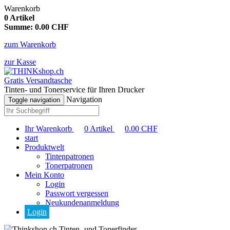
Warenkorb
0
Artikel
Summe:
0.00
CHF
zum Warenkorb
zur Kasse
Gratis Versandtasche
Tinten- und Tonerservice für Ihren Drucker
Navigation
Toggle navigation
Ihr Warenkorb
0
Artikel
0.00
CHF
start
Produktwelt
Tintenpatronen
Tonerpatronen
Mein Konto
Login
Passwort vergessen
Neukundenanmeldung
Login
Tinten- und Tonerfinder