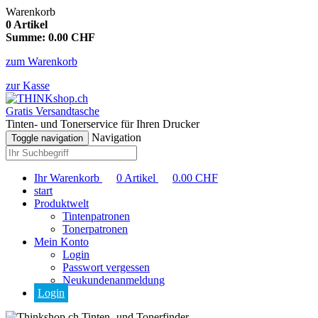
Warenkorb
0
Artikel
Summe:
0.00
CHF
zum Warenkorb
zur Kasse
Gratis Versandtasche
Tinten- und Tonerservice für Ihren Drucker
Navigation
Toggle navigation
Ihr Warenkorb
0
Artikel
0.00
CHF
start
Produktwelt
Tintenpatronen
Tonerpatronen
Mein Konto
Login
Passwort vergessen
Neukundenanmeldung
Login
Tinten- und Tonerfinder