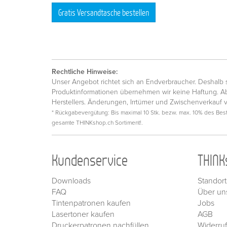
Gratis Versandtasche bestellen
Rechtliche Hinweise:
Unser Angebot richtet sich an Endverbraucher. Deshalb si
Produktinformationen übernehmen wir keine Haftung. Ab
Herstellers. Änderungen, Irrtümer und Zwischenverkauf 
* Rückgabevergütung: Bis maximal 10 Stk. bezw. max. 10% des Beste
gesamte THINKshop.ch Sortiment!.
Kundenservice
THINK
Downloads
Standort
FAQ
Über un
Tintenpatronen kaufen
Jobs
Lasertoner kaufen
AGB
Druckerpatronen nachfüllen
Widerru