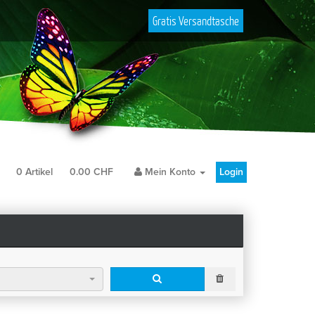
Gratis Versandtasche
b
0
Artikel
0.00
CHF
Mein Konto
Login