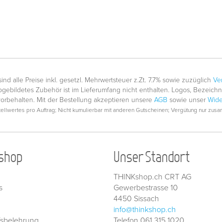
nd alle Preise inkl. gesetzl. Mehrwertsteuer z.Zt. 7.7% sowie zuzüglich
Ve
gebildetes Zubehör ist im Lieferumfang nicht enthalten. Logos, Bezeic
vorbehalten. Mit der Bestellung akzeptieren unsere
AGB
sowie unser
Wide
llwertes pro Auftrag; Nicht kumulierbar mit anderen Gutscheinen; Vergütung nur zusam
shop
Unser Standort
THINKshop.ch CRT AG
s
Gewerbestrasse 10
4450 Sissach
info@thinkshop.ch
fsbelehrung
Telefon 061 315 1020