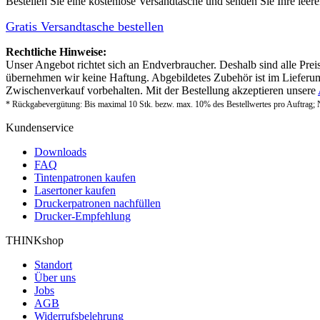
Bestellen Sie eine
kostenlose Versandtasche
und senden Sie Ihre leer
Gratis Versandtasche bestellen
Rechtliche Hinweise:
Unser Angebot richtet sich an Endverbraucher. Deshalb sind alle Prei
übernehmen wir keine Haftung. Abgebildetes Zubehör ist im Lieferum
Zwischenverkauf vorbehalten. Mit der Bestellung akzeptieren unsere
* Rückgabevergütung: Bis maximal 10 Stk. bezw. max. 10% des Bestellwertes pro Auftrag; 
Kundenservice
Downloads
FAQ
Tintenpatronen kaufen
Lasertoner kaufen
Druckerpatronen nachfüllen
Drucker-Empfehlung
THINKshop
Standort
Über uns
Jobs
AGB
Widerrufsbelehrung