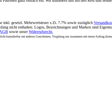
en Patronen ganz einfach ein. Wir kümmern uns um den Rest und sende
se inkl. gesetzl. Mehrwertsteuer z.Zt. 7.7% sowie zuzüglich
Versandkos
fang nicht enthalten. Logos, Bezeichnungen und Marken sind Eigentum
AGB
sowie unser
Widerrufsrecht.
Nicht kumulierbar mit anderen Gutscheinen; Vergütung nur zusammen mit einem Auftrag (kein