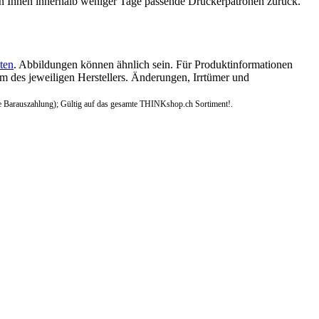
n Ihnen innerhalb weniger Tage passende Druckerpatronen zurück.
ten
. Abbildungen können ähnlich sein. Für Produktinformationen
 des jeweiligen Herstellers. Änderungen, Irrtümer und
e Barauszahlung); Gültig auf das gesamte THINKshop.ch Sortiment!.