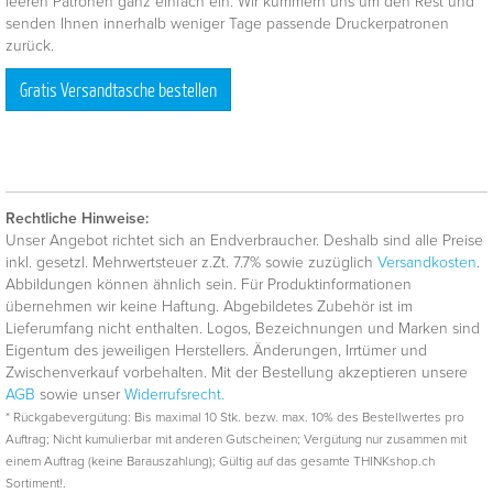
leeren Patronen ganz einfach ein. Wir kümmern uns um den Rest und
senden Ihnen innerhalb weniger Tage passende Druckerpatronen
zurück.
Gratis Versandtasche bestellen
Rechtliche Hinweise:
Unser Angebot richtet sich an Endverbraucher. Deshalb sind alle Preise
inkl. gesetzl. Mehrwertsteuer z.Zt. 7.7% sowie zuzüglich
Versandkosten
.
Abbildungen können ähnlich sein. Für Produktinformationen
übernehmen wir keine Haftung. Abgebildetes Zubehör ist im
Lieferumfang nicht enthalten. Logos, Bezeichnungen und Marken sind
Eigentum des jeweiligen Herstellers. Änderungen, Irrtümer und
Zwischenverkauf vorbehalten. Mit der Bestellung akzeptieren unsere
AGB
sowie unser
Widerrufsrecht.
* Rückgabevergütung: Bis maximal 10 Stk. bezw. max. 10% des Bestellwertes pro
Auftrag; Nicht kumulierbar mit anderen Gutscheinen; Vergütung nur zusammen mit
einem Auftrag (keine Barauszahlung); Gültig auf das gesamte THINKshop.ch
Sortiment!.