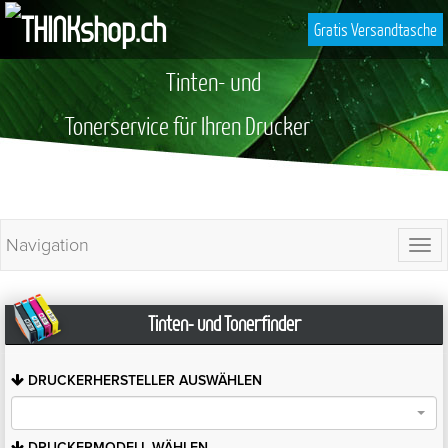
Gratis Versandtasche
Tinten- und
Tonerservice für Ihren Drucker
Navigation
Togg
navi
Tinten- und Tonerfinder
DRUCKERHERSTELLER
AUSWÄHLEN
DRUCKERMODELL
WÄHLEN