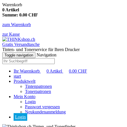
Warenkorb
0
Artikel
Summe:
0.00
CHF
zum Warenkorb
zur Kasse
Gratis Versandtasche
Tinten- und Tonerservice für Ihren Drucker
Navigation
Toggle navigation
Ihr Warenkorb
0
Artikel
0.00
CHF
start
Produktwelt
Tintenpatronen
Tonerpatronen
Mein Konto
Login
Passwort vergessen
Neukundenanmeldung
Login
Tinten- und Tonerfinder