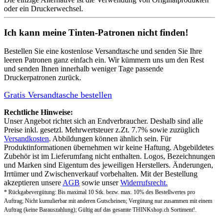
oder ein Druckerwechsel.
Ich kann meine Tinten-Patronen nicht finden!
Bestellen Sie eine
kostenlose Versandtasche
und senden Sie Ihre
leeren Patronen ganz einfach ein. Wir kümmern uns um den Rest
und senden Ihnen innerhalb weniger Tage passende
Druckerpatronen zurück.
Gratis Versandtasche bestellen
Rechtliche Hinweise:
Unser Angebot richtet sich an Endverbraucher. Deshalb sind alle
Preise inkl. gesetzl. Mehrwertsteuer z.Zt. 7.7% sowie zuzüglich
Versandkosten
. Abbildungen können ähnlich sein. Für
Produktinformationen übernehmen wir keine Haftung. Abgebildetes
Zubehör ist im Lieferumfang nicht enthalten. Logos, Bezeichnungen
und Marken sind Eigentum des jeweiligen Herstellers. Änderungen,
Irrtümer und Zwischenverkauf vorbehalten. Mit der Bestellung
akzeptieren unsere
AGB
sowie unser
Widerrufsrecht.
* Rückgabevergütung: Bis maximal 10 Stk. bezw. max. 10% des Bestellwertes pro
Auftrag; Nicht kumulierbar mit anderen Gutscheinen; Vergütung nur zusammen mit einem
Auftrag (keine Barauszahlung); Gültig auf das gesamte THINKshop.ch Sortiment!.