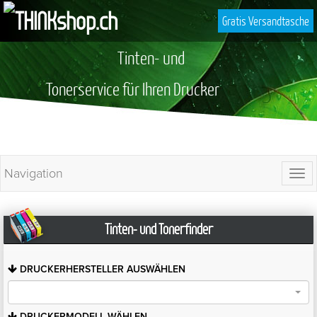
Gratis Versandtasche
Tinten- und
Tonerservice für Ihren Drucker
Navigation
Togg
navi
Tinten- und Tonerfinder
DRUCKERHERSTELLER
AUSWÄHLEN
DRUCKERMODELL
WÄHLEN