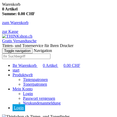
Warenkorb
0
Artikel
Summe:
0.00
CHF
zum Warenkorb
zur Kasse
Gratis Versandtasche
Tinten- und Tonerservice für Ihren Drucker
Navigation
Toggle navigation
Ihr Warenkorb
0
Artikel
0.00
CHF
start
Produktwelt
Tintenpatronen
Tonerpatronen
Mein Konto
Login
Passwort vergessen
Neukundenanmeldung
Login
Tinten- und Tonerfinder