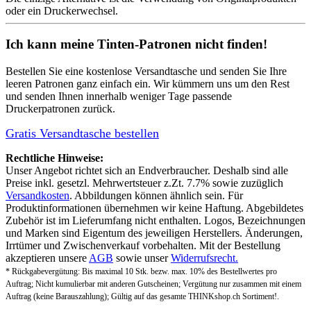
oder ein Druckerwechsel.
Ich kann meine Tinten-Patronen nicht finden!
Bestellen Sie eine
kostenlose Versandtasche
und senden Sie Ihre
leeren Patronen ganz einfach ein. Wir kümmern uns um den Rest
und senden Ihnen innerhalb weniger Tage passende
Druckerpatronen zurück.
Gratis Versandtasche bestellen
Rechtliche Hinweise:
Unser Angebot richtet sich an Endverbraucher. Deshalb sind alle
Preise inkl. gesetzl. Mehrwertsteuer z.Zt. 7.7% sowie zuzüglich
Versandkosten
. Abbildungen können ähnlich sein. Für
Produktinformationen übernehmen wir keine Haftung. Abgebildetes
Zubehör ist im Lieferumfang nicht enthalten. Logos, Bezeichnungen
und Marken sind Eigentum des jeweiligen Herstellers. Änderungen,
Irrtümer und Zwischenverkauf vorbehalten. Mit der Bestellung
akzeptieren unsere
AGB
sowie unser
Widerrufsrecht.
* Rückgabevergütung: Bis maximal 10 Stk. bezw. max. 10% des Bestellwertes pro
Auftrag; Nicht kumulierbar mit anderen Gutscheinen; Vergütung nur zusammen mit einem
Auftrag (keine Barauszahlung); Gültig auf das gesamte THINKshop.ch Sortiment!.