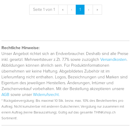
Seite 1 von 1
«
‹
1
›
»
Rechtliche Hinweise:
Unser Angebot richtet sich an Endverbraucher. Deshalb sind alle Preise
inkl. gesetzl. Mehrwertsteuer z.Zt. 7.7% sowie zuzüglich
Versandkosten
.
Abbildungen können ähnlich sein. Für Produktinformationen
übernehmen wir keine Haftung. Abgebildetes Zubehör ist im
Lieferumfang nicht enthalten. Logos, Bezeichnungen und Marken sind
Eigentum des jeweiligen Herstellers. Änderungen, Irrtümer und
Zwischenverkauf vorbehalten. Mit der Bestellung akzeptieren unsere
AGB
sowie unser
Widerrufsrecht.
* Rückgabevergütung: Bis maximal 10 Stk. bezw. max. 10% des Bestellwertes pro
Auftrag; Nicht kumulierbar mit anderen Gutscheinen; Vergütung nur zusammen mit
einem Auftrag (keine Barauszahlung); Gültig auf das gesamte THINKshop.ch
Sortiment!.