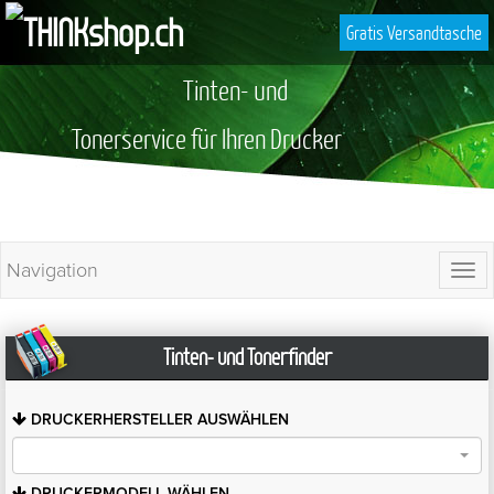
Gratis Versandtasche
Tinten- und
Tonerservice für Ihren Drucker
Navigation
Togg
navi
Tinten- und Tonerfinder
DRUCKERHERSTELLER
AUSWÄHLEN
DRUCKERMODELL
WÄHLEN