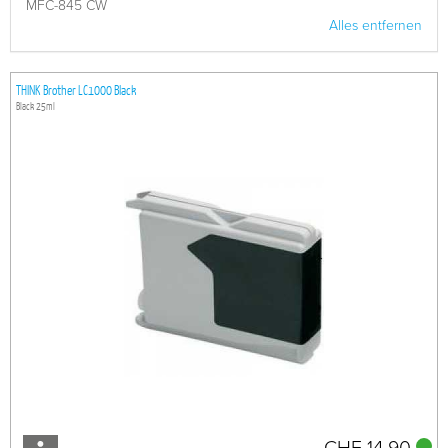
MFC-845 CW
Alles entfernen
THINK Brother LC1000 Black
Black 25ml
CHF 14.90