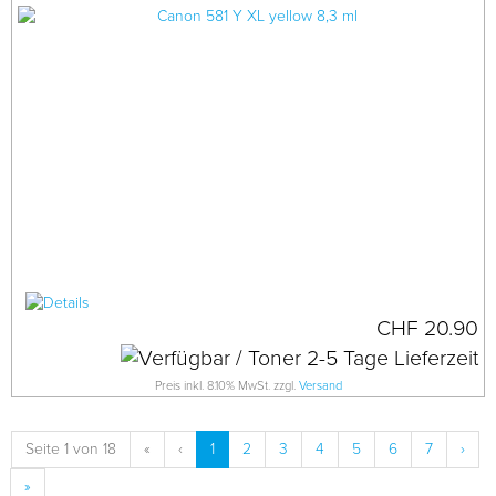
CHF 20.90
Preis inkl. 8.10% MwSt. zzgl.
Versand
Seite 1 von 18
«
‹
1
2
3
4
5
6
7
›
»