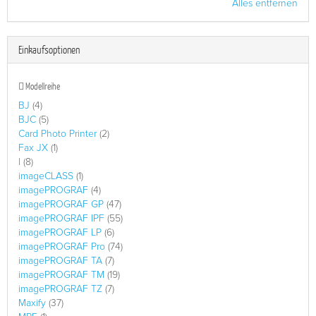
Alles entfernen
Einkaufsoptionen
Modellreihe
BJ
(4)
BJC
(5)
Card Photo Printer
(2)
Fax JX
(1)
I
(8)
imageCLASS
(1)
imagePROGRAF
(4)
imagePROGRAF GP
(47)
imagePROGRAF IPF
(55)
imagePROGRAF LP
(6)
imagePROGRAF Pro
(74)
imagePROGRAF TA
(7)
imagePROGRAF TM
(19)
imagePROGRAF TZ
(7)
Maxify
(37)