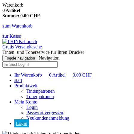
Warenkorb
0
Artikel
Summe:
0.00
CHF
zum Warenkorb
zur Kasse
Gratis Versandtasche
Tinten- und Tonerservice für Ihren Drucker
Navigation
Toggle navigation
Ihr Warenkorb
0
Artikel
0.00
CHF
start
Produktwelt
Tintenpatronen
Tonerpatronen
Mein Konto
Login
Passwort vergessen
Neukundenanmeldung
Login
Tinten- und Tonerfinder