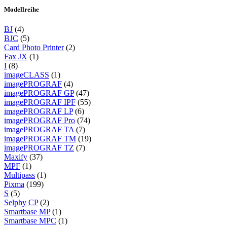
Modellreihe
BJ
(4)
BJC
(5)
Card Photo Printer
(2)
Fax JX
(1)
I
(8)
imageCLASS
(1)
imagePROGRAF
(4)
imagePROGRAF GP
(47)
imagePROGRAF IPF
(55)
imagePROGRAF LP
(6)
imagePROGRAF Pro
(74)
imagePROGRAF TA
(7)
imagePROGRAF TM
(19)
imagePROGRAF TZ
(7)
Maxify
(37)
MPF
(1)
Multipass
(1)
Pixma
(199)
S
(5)
Selphy CP
(2)
Smartbase MP
(1)
Smartbase MPC
(1)