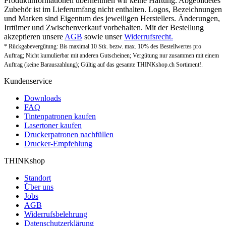
Produktinformationen übernehmen wir keine Haftung. Abgebildetes
Zubehör ist im Lieferumfang nicht enthalten. Logos, Bezeichnungen
und Marken sind Eigentum des jeweiligen Herstellers. Änderungen,
Irrtümer und Zwischenverkauf vorbehalten. Mit der Bestellung
akzeptieren unsere
AGB
sowie unser
Widerrufsrecht.
* Rückgabevergütung: Bis maximal 10 Stk. bezw. max. 10% des Bestellwertes pro
Auftrag; Nicht kumulierbar mit anderen Gutscheinen; Vergütung nur zusammen mit einem
Auftrag (keine Barauszahlung); Gültig auf das gesamte THINKshop.ch Sortiment!.
Kundenservice
Downloads
FAQ
Tintenpatronen kaufen
Lasertoner kaufen
Druckerpatronen nachfüllen
Drucker-Empfehlung
THINKshop
Standort
Über uns
Jobs
AGB
Widerrufsbelehrung
Datenschutzerklärung