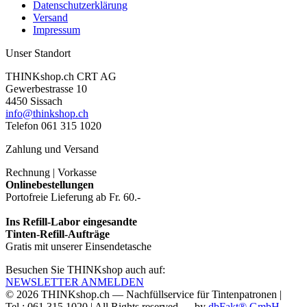
Datenschutzerklärung
Versand
Impressum
Unser Standort
THINKshop.ch CRT AG
Gewerbestrasse 10
4450 Sissach
info@thinkshop.ch
Telefon 061 315 1020
Zahlung und Versand
Rechnung | Vorkasse
Onlinebestellungen
Portofreie Lieferung ab Fr. 60.-
Ins Refill-Labor eingesandte
Tinten-Refill-Aufträge
Gratis mit unserer Einsendetasche
Besuchen Sie THINKshop auch auf:
NEWSLETTER ANMELDEN
© 2026
THINKshop.ch —
Nachfüllservice für
Tintenpatronen |
Tel.: 061 315 1020
|
All Rights reserved —
by
dbFakt® GmbH