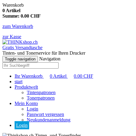
Warenkorb
0
Artikel
Summe:
0.00
CHF
zum Warenkorb
zur Kasse
Gratis Versandtasche
Tinten- und Tonerservice für Ihren Drucker
Navigation
Toggle navigation
Ihr Warenkorb
0
Artikel
0.00
CHF
start
Produktwelt
Tintenpatronen
Tonerpatronen
Mein Konto
Login
Passwort vergessen
Neukundenanmeldung
Login
Tinten- und Tonerfinder