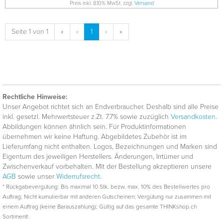
Preis inkl. 8.10% MwSt. zzgl.
Versand
Seite 1 von 1
«
‹
1
›
»
Rechtliche Hinweise:
Unser Angebot richtet sich an Endverbraucher. Deshalb sind alle Preise
inkl. gesetzl. Mehrwertsteuer z.Zt. 7.7% sowie zuzüglich
Versandkosten
.
Abbildungen können ähnlich sein. Für Produktinformationen
übernehmen wir keine Haftung. Abgebildetes Zubehör ist im
Lieferumfang nicht enthalten. Logos, Bezeichnungen und Marken sind
Eigentum des jeweiligen Herstellers. Änderungen, Irrtümer und
Zwischenverkauf vorbehalten. Mit der Bestellung akzeptieren unsere
AGB
sowie unser
Widerrufsrecht.
* Rückgabevergütung: Bis maximal 10 Stk. bezw. max. 10% des Bestellwertes pro
Auftrag; Nicht kumulierbar mit anderen Gutscheinen; Vergütung nur zusammen mit
einem Auftrag (keine Barauszahlung); Gültig auf das gesamte THINKshop.ch
Sortiment!.