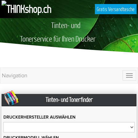
Gratis Versandtasche
Tinten- und
Tonerservice für Ihren Drucker
Navigation
Togg
navi
Tinten- und Tonerfinder
DRUCKERHERSTELLER
AUSWÄHLEN
DRUCKERMODELL
WÄHLEN