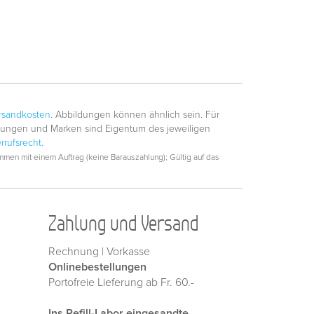
rsandkosten
. Abbildungen können ähnlich sein. Für
hnungen und Marken sind Eigentum des jeweiligen
rrufsrecht.
men mit einem Auftrag (keine Barauszahlung); Gültig auf das
Zahlung und Versand
Rechnung | Vorkasse
Onlinebestellungen
Portofreie Lieferung ab Fr. 60.-
Ins Refill-Labor eingesandte