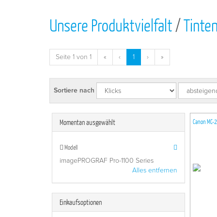
Unsere Produktvielfalt
/
Tinte
Seite 1 von 1
«
‹
1
›
»
Sortiere nach
Momentan ausgewählt
Canon MC-
Modell
imagePROGRAF Pro-1100 Series
Alles entfernen
Einkaufsoptionen