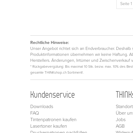
Seite 1
Rechtliche Hinweise:
Unser Angebot richtet sich an Endverbraucher. Deshalb si
Produktinformationen übernehmen wir keine Haftung. Ab
Herstellers. Änderungen, Irrtümer und Zwischenverkauf 
* Rückgabevergütung: Bis maximal 10 Stk. bezw. max. 10% des Beste
gesamte THINKshop.ch Sortiment!.
Kundenservice
THINK
Downloads
Standort
FAQ
Über un
Tintenpatronen kaufen
Jobs
Lasertoner kaufen
AGB
Druckerpatronen nachfüllen
Widerru