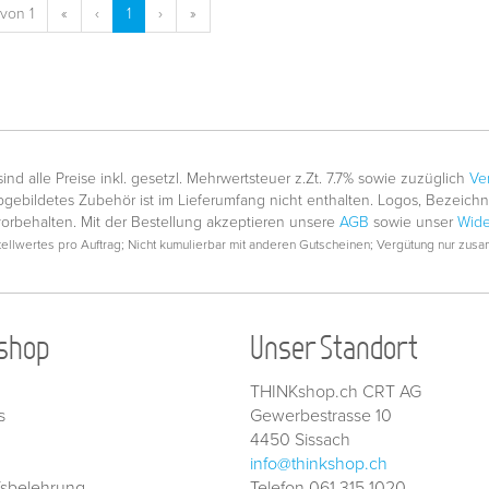
 von 1
«
‹
1
›
»
nd alle Preise inkl. gesetzl. Mehrwertsteuer z.Zt. 7.7% sowie zuzüglich
Ve
gebildetes Zubehör ist im Lieferumfang nicht enthalten. Logos, Bezeic
vorbehalten. Mit der Bestellung akzeptieren unsere
AGB
sowie unser
Wide
llwertes pro Auftrag; Nicht kumulierbar mit anderen Gutscheinen; Vergütung nur zusam
shop
Unser Standort
THINKshop.ch CRT AG
s
Gewerbestrasse 10
4450 Sissach
info@thinkshop.ch
fsbelehrung
Telefon 061 315 1020