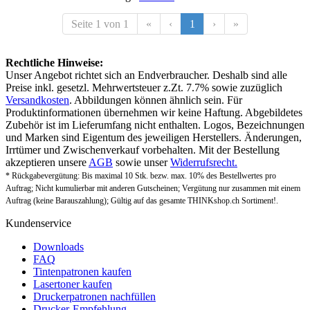
Seite 1 von 1
«
‹
1
›
»
Rechtliche Hinweise:
Unser Angebot richtet sich an Endverbraucher. Deshalb sind alle
Preise inkl. gesetzl. Mehrwertsteuer z.Zt. 7.7% sowie zuzüglich
Versandkosten
. Abbildungen können ähnlich sein. Für
Produktinformationen übernehmen wir keine Haftung. Abgebildetes
Zubehör ist im Lieferumfang nicht enthalten. Logos, Bezeichnungen
und Marken sind Eigentum des jeweiligen Herstellers. Änderungen,
Irrtümer und Zwischenverkauf vorbehalten. Mit der Bestellung
akzeptieren unsere
AGB
sowie unser
Widerrufsrecht.
* Rückgabevergütung: Bis maximal 10 Stk. bezw. max. 10% des Bestellwertes pro
Auftrag; Nicht kumulierbar mit anderen Gutscheinen; Vergütung nur zusammen mit einem
Auftrag (keine Barauszahlung); Gültig auf das gesamte THINKshop.ch Sortiment!.
Kundenservice
Downloads
FAQ
Tintenpatronen kaufen
Lasertoner kaufen
Druckerpatronen nachfüllen
Drucker-Empfehlung