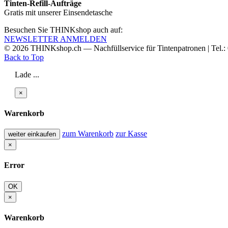
Tinten-Refill-Aufträge
Gratis mit unserer Einsendetasche
Besuchen Sie THINKshop auch auf:
NEWSLETTER ANMELDEN
© 2026
THINKshop.ch —
Nachfüllservice für
Tintenpatronen | Tel.
Back to Top
Lade ...
×
Warenkorb
zum Warenkorb
zur Kasse
weiter einkaufen
×
Error
OK
×
Warenkorb