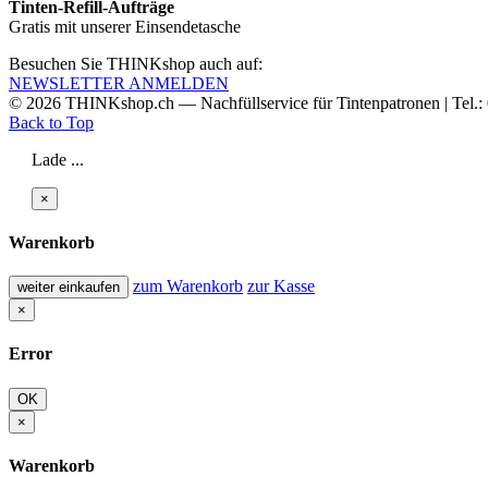
Tinten-Refill-Aufträge
Gratis mit unserer Einsendetasche
Besuchen Sie THINKshop auch auf:
NEWSLETTER ANMELDEN
© 2026
THINKshop.ch —
Nachfüllservice für
Tintenpatronen | Tel.
Back to Top
Lade ...
×
Warenkorb
zum Warenkorb
zur Kasse
weiter einkaufen
×
Error
OK
×
Warenkorb