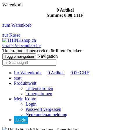
Warenkorb
0
Artikel
Summe:
0.00
CHF
zum Warenkorb
zur Kasse
Gratis Versandtasche
Tinten- und Tonerservice für Ihren Drucker
Navigation
Toggle navigation
Ihr Warenkorb
0
Artikel
0.00
CHF
start
Produktwelt
Tintenpatronen
Tonerpatronen
Mein Konto
Login
Passwort vergessen
Neukundenanmeldung
Login
Tinten- und Tonerfinder