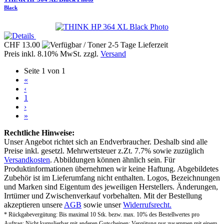
Black
CHF 13.00
Preis inkl. 8.10% MwSt. zzgl.
Versand
Seite 1 von 1
«
‹
1
›
»
Rechtliche Hinweise:
Unser Angebot richtet sich an Endverbraucher. Deshalb sind alle
Preise inkl. gesetzl. Mehrwertsteuer z.Zt. 7.7% sowie zuzüglich
Versandkosten
. Abbildungen können ähnlich sein. Für
Produktinformationen übernehmen wir keine Haftung. Abgebildetes
Zubehör ist im Lieferumfang nicht enthalten. Logos, Bezeichnungen
und Marken sind Eigentum des jeweiligen Herstellers. Änderungen,
Irrtümer und Zwischenverkauf vorbehalten. Mit der Bestellung
akzeptieren unsere
AGB
sowie unser
Widerrufsrecht.
* Rückgabevergütung: Bis maximal 10 Stk. bezw. max. 10% des Bestellwertes pro
Auftrag; Nicht kumulierbar mit anderen Gutscheinen; Vergütung nur zusammen mit einem