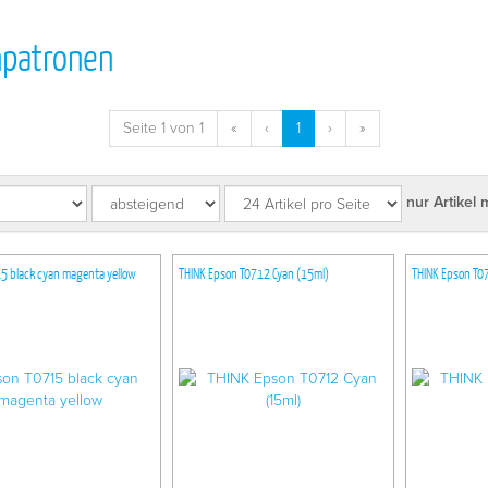
npatronen
Seite 1 von 1
«
‹
1
›
»
nur Artikel 
5 black cyan magenta yellow
THINK Epson T0712 Cyan (15ml)
THINK Epson T07