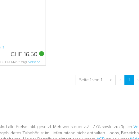
CHF 16.50
kl. 8.10% MwSt. zzgl.
Versand
Seite 1 von 1
«
‹
1
›
nd alle Preise inkl. gesetzl. Mehrwertsteuer z.Zt. 7.7% sowie zuzüglich
Ve
gebildetes Zubehör ist im Lieferumfang nicht enthalten. Logos, Bezeic