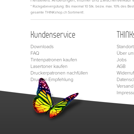
Herstellers. Änderungen, Irrtümer und Zwischenverkauf 
* Rückgabevergütung: Bis maximal 10 Stk. bezw. max. 10% des Beste
gesamte THINKshop.ch Sortiment!.
Kundenservice
THINK
Downloads
Standort
FAQ
Über un
Tintenpatronen kaufen
Jobs
Lasertoner kaufen
AGB
Druckerpatronen nachfüllen
Widerru
Drucker-Empfehlung
Datensc
Versand
Impres