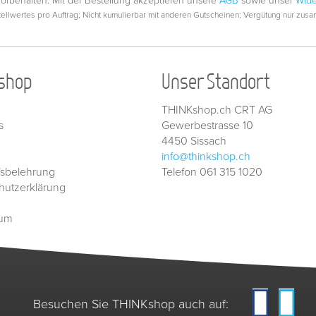
vorbehalten. Mit der Bestellung akzeptieren unsere
AGB
sowie unser
Wide
llwertes pro Auftrag; Nicht kumulierbar mit anderen Gutscheinen; Vergütung nur zusam
shop
Unser Standort
THINKshop.ch CRT AG
s
Gewerbestrasse 10
4450 Sissach
info@thinkshop.ch
fsbelehrung
Telefon 061 315 1020
hutzerklärung
sum
Besuchen Sie THINKshop auch auf: