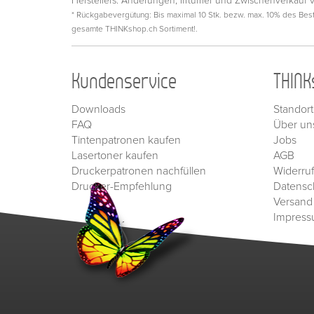
Herstellers. Änderungen, Irrtümer und Zwischenverkauf 
* Rückgabevergütung: Bis maximal 10 Stk. bezw. max. 10% des Beste
gesamte THINKshop.ch Sortiment!.
Kundenservice
THINK
Downloads
Standort
FAQ
Über un
Tintenpatronen kaufen
Jobs
Lasertoner kaufen
AGB
Druckerpatronen nachfüllen
Widerru
Drucker-Empfehlung
Datensc
Versand
Impres