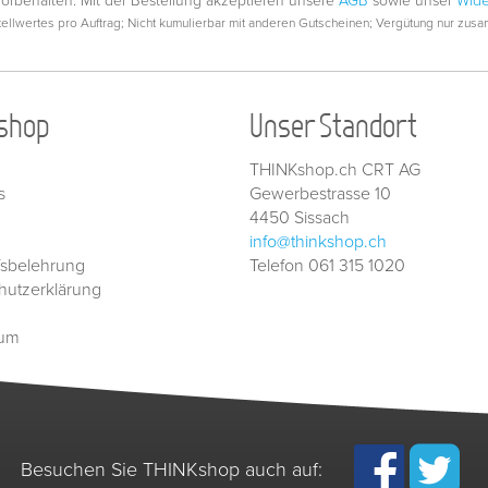
vorbehalten. Mit der Bestellung akzeptieren unsere
AGB
sowie unser
Wide
llwertes pro Auftrag; Nicht kumulierbar mit anderen Gutscheinen; Vergütung nur zusam
shop
Unser Standort
THINKshop.ch CRT AG
s
Gewerbestrasse 10
4450 Sissach
info@thinkshop.ch
fsbelehrung
Telefon 061 315 1020
hutzerklärung
sum
Besuchen Sie THINKshop auch auf: