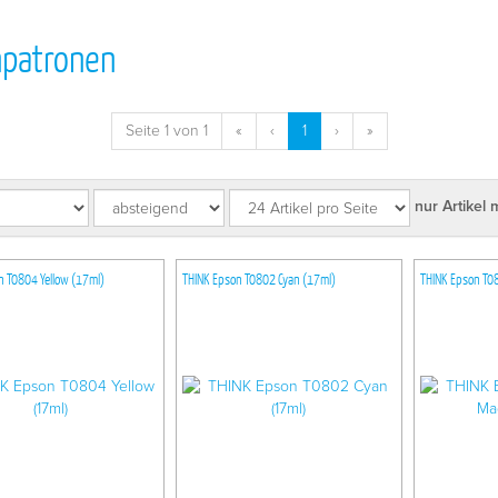
npatronen
Seite 1 von 1
«
‹
1
›
»
nur Artikel 
n T0804 Yellow (17ml)
THINK Epson T0802 Cyan (17ml)
THINK Epson T0