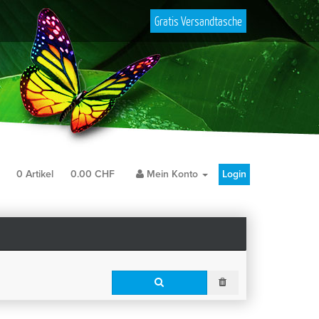
Gratis Versandtasche
b
0
Artikel
0.00
CHF
Mein Konto
Login