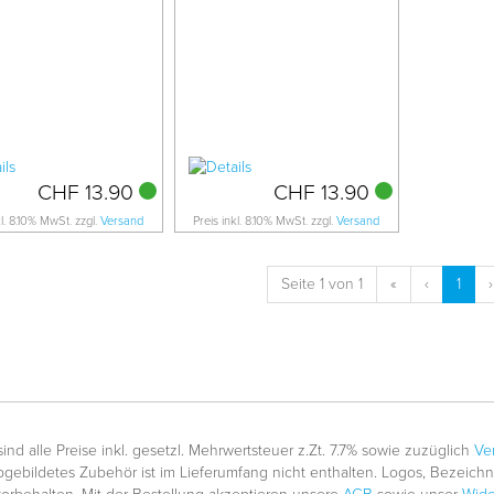
CHF 13.90
CHF 13.90
kl. 8.10% MwSt. zzgl.
Versand
Preis inkl. 8.10% MwSt. zzgl.
Versand
Seite 1 von 1
«
‹
1
›
nd alle Preise inkl. gesetzl. Mehrwertsteuer z.Zt. 7.7% sowie zuzüglich
Ve
gebildetes Zubehör ist im Lieferumfang nicht enthalten. Logos, Bezeic