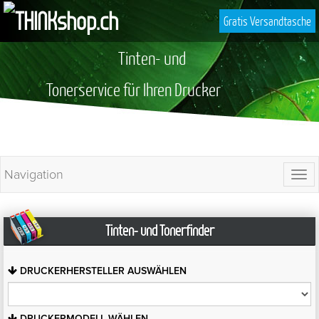
Gratis Versandtasche
Tinten- und
Tonerservice für Ihren Drucker
Navigation
Togg
navi
Tinten- und Tonerfinder
DRUCKERHERSTELLER
AUSWÄHLEN
DRUCKERMODELL
WÄHLEN