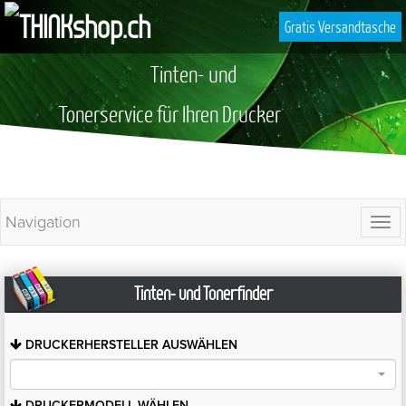
Gratis Versandtasche
Tinten- und
Tonerservice für Ihren Drucker
Navigation
Togg
navi
Tinten- und Tonerfinder
DRUCKERHERSTELLER
AUSWÄHLEN
DRUCKERMODELL
WÄHLEN