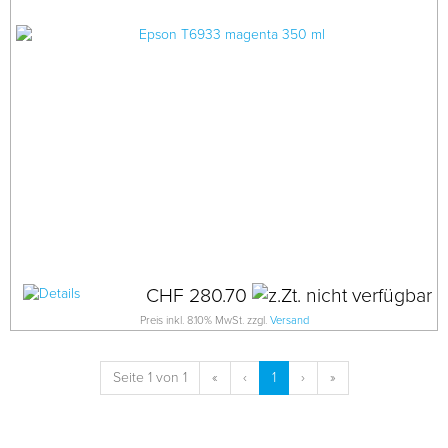
CHF 280.70
Preis inkl. 8.10% MwSt. zzgl.
Versand
Seite 1 von 1
«
‹
1
›
»