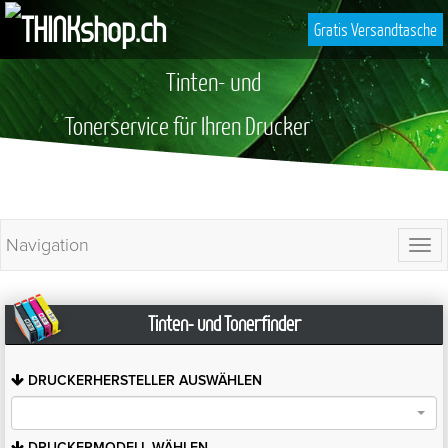
Gratis Versandtasche
Tinten- und
Tonerservice für Ihren Drucker
Navigation
Togg
navi
Tinten- und Tonerfinder
DRUCKERHERSTELLER
AUSWÄHLEN
DRUCKERMODELL
WÄHLEN