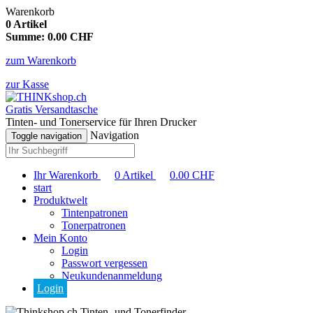
Warenkorb
0
Artikel
Summe:
0.00
CHF
zum Warenkorb
zur Kasse
Gratis Versandtasche
Tinten- und Tonerservice für Ihren Drucker
Navigation
Toggle navigation
Ihr Warenkorb
0
Artikel
0.00
CHF
start
Produktwelt
Tintenpatronen
Tonerpatronen
Mein Konto
Login
Passwort vergessen
Neukundenanmeldung
Login
Tinten- und Tonerfinder