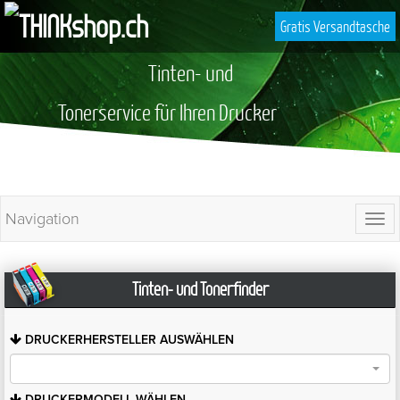
Gratis Versandtasche
Tinten- und
Tonerservice für Ihren Drucker
Navigation
Togg
navi
Tinten- und Tonerfinder
DRUCKERHERSTELLER
AUSWÄHLEN
DRUCKERMODELL
WÄHLEN