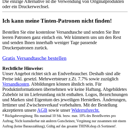
Die einzige Alternative ist die Verwendung von Originalprodukten
oder ein Druckerwechsel.
Ich kann meine Tinten-Patronen nicht finden!
Bestellen Sie eine
kostenlose Versandtasche
und senden Sie Ihre
leeren Patronen ganz einfach ein. Wir kümmern uns um den Rest
und senden Ihnen innerhalb weniger Tage passende
Druckerpatronen zurück.
Gratis Versandtasche bestellen
Rechtliche Hinweise:
Unser Angebot richtet sich an Endverbraucher. Deshalb sind alle
Preise inkl. gesetzl. Mehrwertsteuer z.Zt. 7.7% sowie zuzüglich
Versandkosten
. Abbildungen können ähnlich sein. Für
Produktinformationen übernehmen wir keine Haftung. Abgebildetes
Zubehör ist im Lieferumfang nicht enthalten. Logos, Bezeichnungen
und Marken sind Eigentum des jeweiligen Herstellers. Änderungen,
Irrtümer und Zwischenverkauf vorbehalten. Mit der Bestellung
akzeptieren unsere
AGB
sowie unser
Widerrufsrecht.
* Rückgabevergütung: Bis maximal 10 Stk. bezw. max. 10% des Bestellwertes pro
Auftrag; Nicht kumulierbar mit anderen Gutscheinen; Vergütung nur zusammen mit einem
Auftrag (keine Barauszahlung); Gültig auf das gesamte THINKshop.ch Sortiment!.