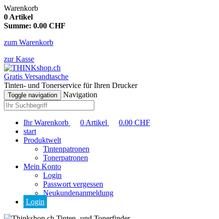
Warenkorb
0
Artikel
Summe:
0.00
CHF
zum Warenkorb
zur Kasse
Gratis Versandtasche
Tinten- und Tonerservice für Ihren Drucker
Navigation
Toggle navigation
Ihr Warenkorb
0
Artikel
0.00
CHF
start
Produktwelt
Tintenpatronen
Tonerpatronen
Mein Konto
Login
Passwort vergessen
Neukundenanmeldung
Login
Tinten- und Tonerfinder