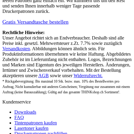
leeren Patronen ganz einfach ein. Wir kümmern uns um den Rest
und senden Ihnen innerhalb weniger Tage passende
Druckerpatronen zurück.
Gratis Versandtasche bestellen
Rechtliche Hinweise:
Unser Angebot richtet sich an Endverbraucher. Deshalb sind alle
Preise inkl. gesetzl. Mehrwertsteuer z.Zt. 7.7% sowie zuzüglich
Versandkosten
. Abbildungen können ähnlich sein. Für
Produktinformationen übernehmen wir keine Haftung. Abgebildetes
Zubehör ist im Lieferumfang nicht enthalten. Logos, Bezeichnungen
und Marken sind Eigentum des jeweiligen Herstellers. Änderungen,
Irrtümer und Zwischenverkauf vorbehalten. Mit der Bestellung
akzeptieren unsere
AGB
sowie unser
Widerrufsrecht.
* Rückgabevergütung: Bis maximal 10 Stk. bezw. max. 10% des Bestellwertes pro
Auftrag; Nicht kumulierbar mit anderen Gutscheinen; Vergütung nur zusammen mit einem
Auftrag (keine Barauszahlung); Gültig auf das gesamte THINKshop.ch Sortiment!.
Kundenservice
Downloads
FAQ
Tintenpatronen kaufen
Lasertoner kaufen
Druckerpatronen nachfüllen