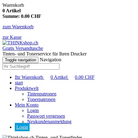
Warenkorb
0
Artikel
Summe:
0.00
CHF
zum Warenkorb
zur Kasse
Gratis Versandtasche
Tinten- und Tonerservice für Ihren Drucker
Navigation
Toggle navigation
Ihr Warenkorb
0
Artikel
0.00
CHF
start
Produktwelt
Tintenpatronen
Tonerpatronen
Mein Konto
Login
Passwort vergessen
Neukundenanmeldung
Login
Tinten- und Tonerfinder