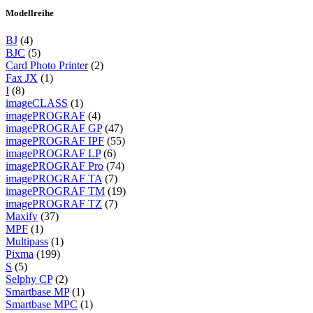
Modellreihe
BJ
(4)
BJC
(5)
Card Photo Printer
(2)
Fax JX
(1)
I
(8)
imageCLASS
(1)
imagePROGRAF
(4)
imagePROGRAF GP
(47)
imagePROGRAF IPF
(55)
imagePROGRAF LP
(6)
imagePROGRAF Pro
(74)
imagePROGRAF TA
(7)
imagePROGRAF TM
(19)
imagePROGRAF TZ
(7)
Maxify
(37)
MPF
(1)
Multipass
(1)
Pixma
(199)
S
(5)
Selphy CP
(2)
Smartbase MP
(1)
Smartbase MPC
(1)