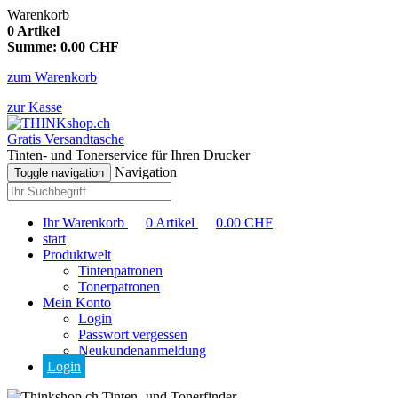
Warenkorb
0
Artikel
Summe:
0.00
CHF
zum Warenkorb
zur Kasse
Gratis Versandtasche
Tinten- und Tonerservice für Ihren Drucker
Navigation
Toggle navigation
Ihr Warenkorb
0
Artikel
0.00
CHF
start
Produktwelt
Tintenpatronen
Tonerpatronen
Mein Konto
Login
Passwort vergessen
Neukundenanmeldung
Login
Tinten- und Tonerfinder