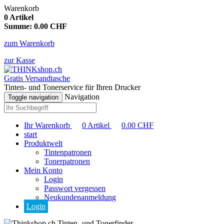
Warenkorb
0
Artikel
Summe:
0.00
CHF
zum Warenkorb
zur Kasse
Gratis Versandtasche
Tinten- und Tonerservice für Ihren Drucker
Navigation
Toggle navigation
Ihr Warenkorb
0
Artikel
0.00
CHF
start
Produktwelt
Tintenpatronen
Tonerpatronen
Mein Konto
Login
Passwort vergessen
Neukundenanmeldung
Login
Tinten- und Tonerfinder