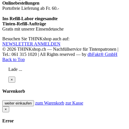
Onlinebestellungen
Portofreie Lieferung ab Fr. 60.-
Ins Refill-Labor eingesandte
Tinten-Refill-Aufträge
Gratis mit unserer Einsendetasche
Besuchen Sie THINKshop auch auf:
NEWSLETTER ANMELDEN
© 2026
THINKshop.ch —
Nachfüllservice für
Tintenpatronen |
Tel.: 061 315 1020
|
All Rights reserved —
by
dbFakt® GmbH
Back to Top
Lade ...
×
Warenkorb
zum Warenkorb
zur Kasse
weiter einkaufen
×
Error