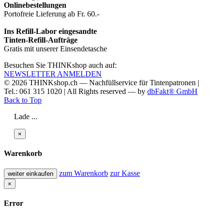
Onlinebestellungen
Portofreie Lieferung ab Fr. 60.-
Ins Refill-Labor eingesandte
Tinten-Refill-Aufträge
Gratis mit unserer Einsendetasche
Besuchen Sie THINKshop auch auf:
NEWSLETTER ANMELDEN
© 2026
THINKshop.ch —
Nachfüllservice für
Tintenpatronen |
Tel.: 061 315 1020
|
All Rights reserved —
by
dbFakt® GmbH
Back to Top
Lade ...
×
Warenkorb
zum Warenkorb
zur Kasse
weiter einkaufen
×
Error